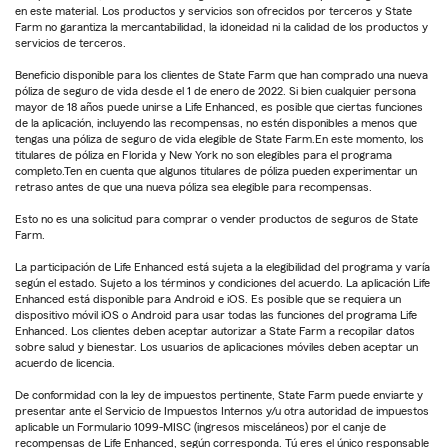
en este material. Los productos y servicios son ofrecidos por terceros y State
Farm no garantiza la mercantabilidad, la idoneidad ni la calidad de los productos y
servicios de terceros.
Beneficio disponible para los clientes de State Farm que han comprado una nueva
póliza de seguro de vida desde el 1 de enero de 2022. Si bien cualquier persona
mayor de 18 años puede unirse a Life Enhanced, es posible que ciertas funciones
de la aplicación, incluyendo las recompensas, no estén disponibles a menos que
tengas una póliza de seguro de vida elegible de State Farm.En este momento, los
titulares de póliza en Florida y New York no son elegibles para el programa
completo.Ten en cuenta que algunos titulares de póliza pueden experimentar un
retraso antes de que una nueva póliza sea elegible para recompensas.
Esto no es una solicitud para comprar o vender productos de seguros de State
Farm.
La participación de Life Enhanced está sujeta a la elegibilidad del programa y varía
según el estado. Sujeto a los términos y condiciones del acuerdo. La aplicación Life
Enhanced está disponible para Android e iOS. Es posible que se requiera un
dispositivo móvil iOS o Android para usar todas las funciones del programa Life
Enhanced. Los clientes deben aceptar autorizar a State Farm a recopilar datos
sobre salud y bienestar. Los usuarios de aplicaciones móviles deben aceptar un
acuerdo de licencia.
De conformidad con la ley de impuestos pertinente, State Farm puede enviarte y
presentar ante el Servicio de Impuestos Internos y/u otra autoridad de impuestos
aplicable un Formulario 1099-MISC (ingresos misceláneos) por el canje de
recompensas de Life Enhanced, según corresponda. Tú eres el único responsable