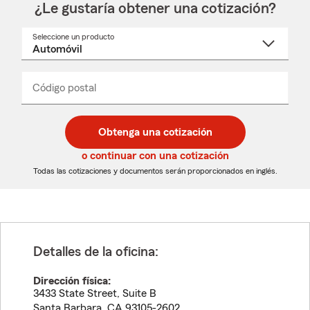
¿Le gustaría obtener una cotización?
Seleccione un producto
Seleccione
un
nombre
de
producto
del
Código postal
Ingresa
Ingresa
_____
menú
un
un
desplegable
código
código
postal
postal
Obtenga una cotización
de
de
5
5
o continuar con una cotización
dígitos
dígitos
Todas las cotizaciones y documentos serán proporcionados en inglés.
Detalles de la oficina:
Dirección física:
3433 State Street, Suite B
Santa Barbara
,
CA
93105-2602