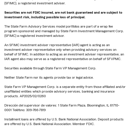
(SFIMC), a registered investment adviser.
Securities are not FDIC insured, are not bank guaranteed and are subject to
investment risk, including possible loss of principal.
The State Farm Advisory Services model portfolios are part of a wrap fee
program sponsored and managed by State Farm Investment Management Corp.
(SFIMC) a registered investment advisor.
An SFIMC investment adviser representative (IAR) agent is acting as an
investment adviser representative only when providing advisory services on
behalf of SFIMC. In addition to acting as an investment adviser representative, an
IAR agent also may serve as a registered representative on behalf of SFVPMC.
Securities available through State Farm VP Management Corp.
Neither State Farm nor its agents provide tax or legal advice.
State Farm VP Management Corp. is a separate entity from those affiliated and/or
unaffiliated entities which provide advisory services, banking and insurance
products. AP2025/02/0260
Dirección del supervisor de valores: 1 State Farm Plaza, Bloomington, IL 61710-
0001 Teléfono: 309-766-7819
Installment loans are offered by U.S. Bank National Association. Deposit products
are offered by U.S. Bank National Association. Member FDIC.