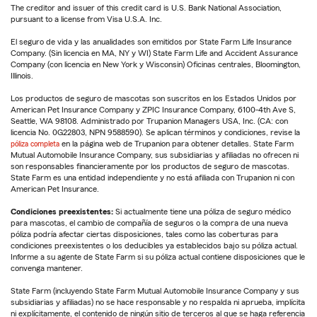
The creditor and issuer of this credit card is U.S. Bank National Association,
pursuant to a license from Visa U.S.A. Inc.
El seguro de vida y las anualidades son emitidos por State Farm Life Insurance
Company. (Sin licencia en MA, NY y WI) State Farm Life and Accident Assurance
Company (con licencia en New York y Wisconsin) Oficinas centrales, Bloomington,
Illinois.
Los productos de seguro de mascotas son suscritos en los Estados Unidos por
American Pet Insurance Company y ZPIC Insurance Company, 6100-4th Ave S,
Seattle, WA 98108. Administrado por Trupanion Managers USA, Inc. (CA: con
licencia No. 0G22803, NPN 9588590). Se aplican términos y condiciones, revise la
póliza completa
en la página web de Trupanion para obtener detalles. State Farm
Mutual Automobile Insurance Company, sus subsidiarias y afiliadas no ofrecen ni
son responsables financieramente por los productos de seguro de mascotas.
State Farm es una entidad independiente y no está afiliada con Trupanion ni con
American Pet Insurance.
Condiciones preexistentes:
Si actualmente tiene una póliza de seguro médico
para mascotas, el cambio de compañía de seguros o la compra de una nueva
póliza podría afectar ciertas disposiciones, tales como las coberturas para
condiciones preexistentes o los deducibles ya establecidos bajo su póliza actual.
Informe a su agente de State Farm si su póliza actual contiene disposiciones que le
convenga mantener.
State Farm (incluyendo State Farm Mutual Automobile Insurance Company y sus
subsidiarias y afiliadas) no se hace responsable y no respalda ni aprueba, implícita
ni explícitamente, el contenido de ningún sitio de terceros al que se haga referencia