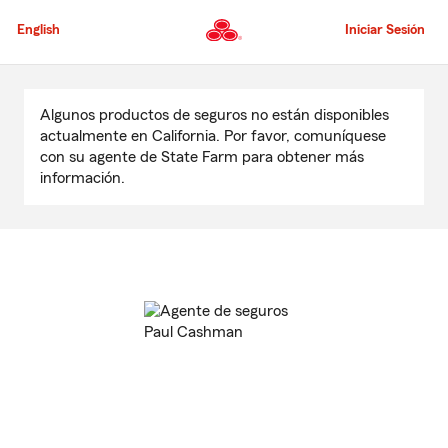
Pasar
al
English
Iniciar Sesión
contenido
principal
Comienzo
del
Algunos productos de seguros no están disponibles
contenido
actualmente en California. Por favor, comuníquese
principal
con su agente de State Farm para obtener más
información.